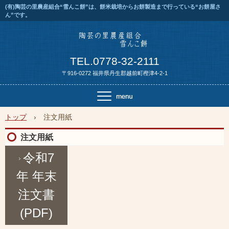
(有)陶芸の里農産組合“雪んこ餅”は、餅米栽培からお餅製造まで行っている“お餅屋さ
ん”です。
TEL.0778-32-2111
〒916-0272 福井県丹生郡越前町樫津4-2-1
トップ
›
注文用紙
注文用紙
令和7
年 年末
注文書
(PDF)